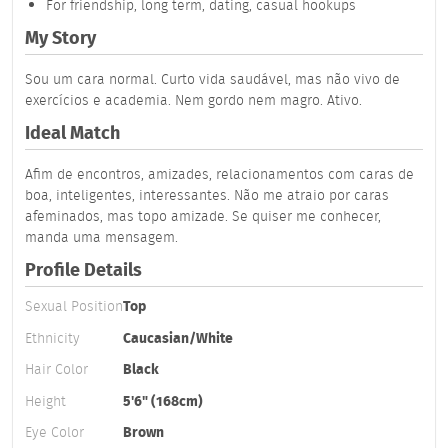
For friendship, long term, dating, casual hookups
My Story
Sou um cara normal. Curto vida saudável, mas não vivo de
exercícios e academia. Nem gordo nem magro. Ativo.
Ideal Match
Afim de encontros, amizades, relacionamentos com caras de
boa, inteligentes, interessantes. Não me atraio por caras
afeminados, mas topo amizade. Se quiser me conhecer,
manda uma mensagem.
Profile Details
Sexual Position
Top
Ethnicity
Caucasian/White
Hair Color
Black
Height
5'6" (168cm)
Eye Color
Brown